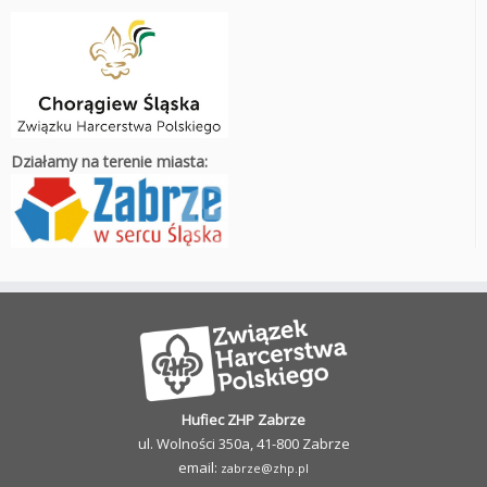
Działamy na terenie miasta:
Hufiec ZHP Zabrze
ul. Wolności 350a, 41-800 Zabrze
email:
zabrze@zhp.pl