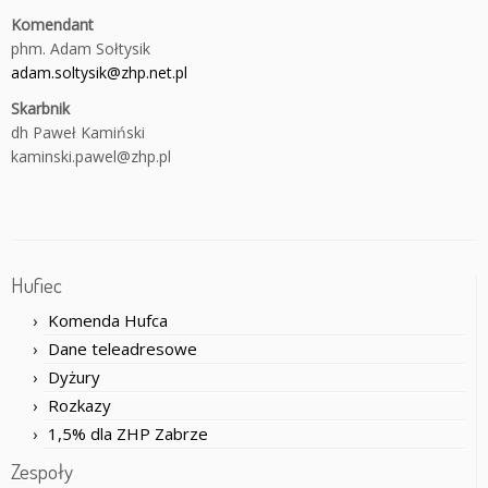
Komendant
phm. Adam Sołtysik
adam.soltysik@zhp.net.pl
Skarbnik
dh Paweł Kamiński
kaminski.pawel@zhp.pl
Hufiec
Komenda Hufca
Dane teleadresowe
Dyżury
Rozkazy
1,5% dla ZHP Zabrze
Zespoły