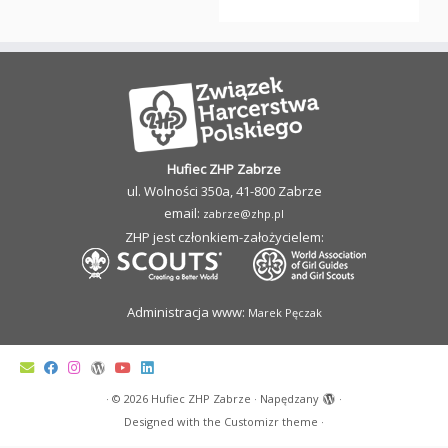
Hufiec ZHP Zabrze
ul. Wolności 350a, 41-800 Zabrze
email:
zabrze@zhp.pl
ZHP jest członkiem-założycielem:
Administracja www:
Marek Pęczak
·
© 2026
Hufiec ZHP Zabrze
·
Napędzany
·
Designed with the
Customizr theme
·